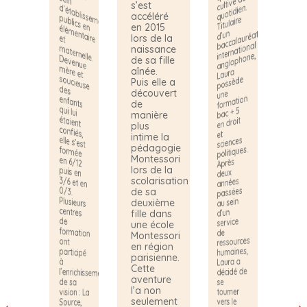
q
u
e
n
e 11
a
s’est
n.
d
pl
e
n
U
accéléré
p
aire
e
i c
er
en 2015
e
fo
d’un
at
a
lors de la
! A
pris
p
p
al
s 15
a
m
naissance
anglophone,
ta
aternelle. D
de sa fille
e
oses :
q
m
aînée.
Laura
ch
blir un
a
possède
Puis elle a
de
utiq
j’a
cli
ance,
découvert
une
nc d
mation
de
savoir
muniquer
bac + 5
manière
co
m
ment
en droit
écidé de franchir le pas et de m
plus
et faire
et
intime la
appliquer
sciences
pédagogie
les règles,
politiques.
gérer les
Montessori
Après
conflits,
lors de la
deux
faire
scolarisation
années
preuve
passées
de sa
de
au sein
deuxième
patience
de
d’un
fille dans
et
de
service
également
une école
le travail
de
Montessori
ressources
ont
d'équipe.
en région
J'ai quitté
humaines,
parisienne.
ce métier
Laura a
à
Cette
quand j'ai
décidé de
aventure
perdu
Pour
de sa
se
mon père
l’a non
mettre en
tourner
vision : La
et j'ai dû
pratique
seulement
vers le
Source,
commencer