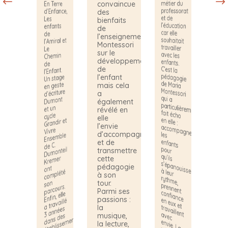
ces
métier du
convaincue
En Terre
à
apprentissages,
professorat
d’Enfance,
des
m'occuper
j’ai eu la
et de
Les
de ma
bienfaits
chance
l’éducation
enfants
grand-
de
d’effectuer
car elle
de
un stage
l’enseignement
l’Amiral et
d’une
Montessori
année au
Le
sur le
Chemin
sein de
son
développement
l’ambiance
de
de
3-6 ans
l’Enfant.
de l’école
l’enfant
Un stage
Montessori
en geste
mais cela
internationale
d’écriture
a
de
Dumont
également
Cabriès.
et un
Depuis la
révélé en
cycle
rentrée
elle
Grandir et
2021 j’ai
l’envie
Vivre
intégré
d’accompagner
Ensemble
l’équipe
de l’école
et de
de C.
Montessori
monteil
transmettre
ent.
mer
cette
de
Cabriès
pédagogie
ont
ant
mplété
atrice”
p
à son
d
son
tour.
es va
parcours.
Parmi ses
rs e
d
Enfin, elle
passions :
s a
a travaillé
la
années
ille
d
illent a
musique,
des
ans
ments
n
m
la lecture,